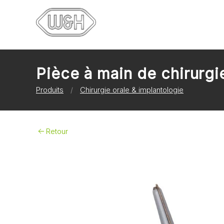
Pièce à main de chirurgi
Produits
Chirurgie orale & implantologie
Retour