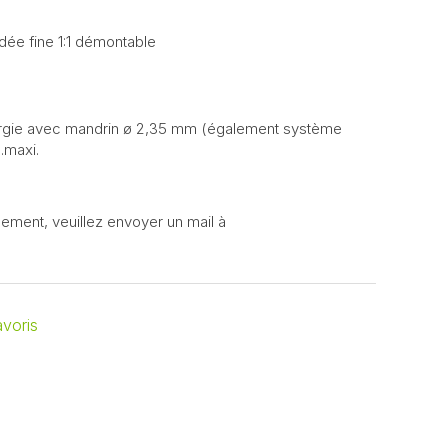
dée fine 1:1 démontable
irurgie avec mandrin ø 2,35 mm (également système
.maxi.
ement, veuillez envoyer un mail à
avoris