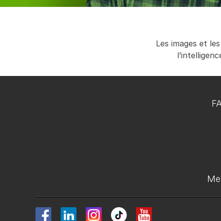
Les images et les
l’intellige
F
Men